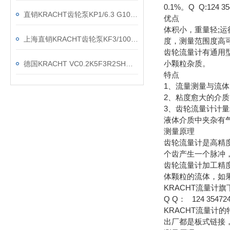
0.1%。Q Q:124 35
直销KRACHT齿轮泵KP1/6.3 G10A KOA4NL2
优点
体积小，重量轻;运行
上海直销KRACHT齿轮泵KF3/100F20B N0A 7DP1/197
度，测量范围度高可达
齿轮流量计有通用
小颗粒杂质。
德国KRACHT VC0.2K5F3R2SH流量计现货渠道
特点
1、流量测量与流
2、粘度愈大的介
3、齿轮流量计计
液体介质中夹杂有
测量原理
齿轮流量计是高精
个齿产生一个脉冲
齿轮流量计加工精
体颗粒的流体，如
KRACHT流量
Q Q： 124 354724
KRACHT流量计
出厂都是板式链接