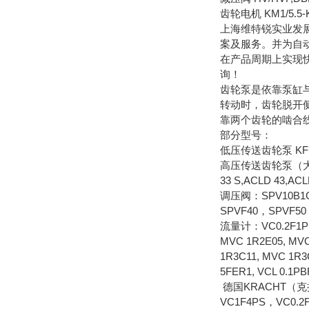
齿轮电机 KM1/5
上海维特锐实业发
案及服务。并为自
在产品周期上实现
询！
齿轮泵是依靠泵缸
转动时，齿轮脱开
靠两个齿轮的啮合
部分型号：
低压传送齿轮泵 KF 0/0
高压传送齿轮泵（大于25BAR
33 S,ACLD 43,AC
调压阀：SPV10B1G
SPVF40，SPVF50
流量计：VC0.2F1PS，
MVC 1R2E05, MVC
1R3C11, MVC 1R3
5FER1, VCL 0.1P
德国KRACHT（
VC1F4PS，VC0.2F1