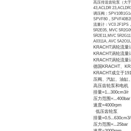
高压传送齿轮泵（大于25BAR） 
43,ACLDR 23,ACLDR
调压阀：SPV10B1G1A
SPVF80，SPVF40B2F
流量计：VC0.2F1PS，K-1
5R2E05, MVC 5R2G0
5R2E11,MVC 5R2G11,
A0311A, AVC 5A2O1
KRACHT涡轮流
KRACHT涡轮流量
KRACHT涡轮流量
德国KRACHT、K
KRACHT成立于
压阀、汽缸、油缸
高压齿轮泵和电机
排量=1...300cm3/r
压力范围=...400bar
速度=4000rpm
低压齿轮泵
排量=0.5...630cm3/
压力范围=...25bar
速度=2000rpm