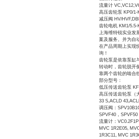
流量计 VC,VC12,V
高压齿轮泵 KP0/1-KP0
减压阀 HV/HVF,DB
齿轮电机 KM1/5
上海维特锐实业发
案及服务。并为自
在产品周期上实现
询！
齿轮泵是依靠泵缸
转动时，齿轮脱开
靠两个齿轮的啮合
部分型号：
低压传送齿轮泵 KF 0/0
高压传送齿轮泵（大于25BAR
33 S,ACLD 43,AC
调压阀：SPV10B1G
SPVF40，SPVF50
流量计：VC0.2F1PS，
MVC 1R2E05, MVC
1R3C11, MVC 1R3