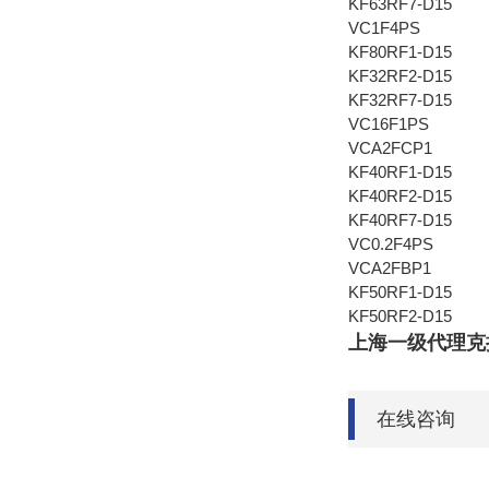
KF63RF7-D15
VC1F4PS
KF80RF1-D15
KF32RF2-D15
KF32RF7-D15
VC16F1PS
VCA2FCP1
KF40RF1-D15
KF40RF2-D15
KF40RF7-D15
VC0.2F4PS
VCA2FBP1
KF50RF1-D15
KF50RF2-D15
上海一级代理克拉
在线咨询