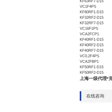
KF63RF7-D15
VC1F4PS
KF80RF1-D15
KF32RF2-D15
KF32RF7-D15
VC16F1PS
VCA2FCP1
KF40RF1-D15
KF40RF2-D15
KF40RF7-D15
VC0.2F4PS
VCA2FBP1
KF50RF1-D15
KF50RF2-D15
上海一级代理*克拉
在线咨询