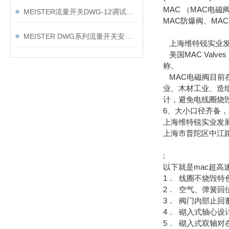
MAC （MAC电
MEISTER流量开关DWG-12调试器故障问题及处理方法
MAC防爆阀、MA
MEISTER DWG系列流量开关安装手册
上海维特锐实业发展
美国MAC Val
称。
MAC电磁阀目前
业、木材工业、造
计，避免电线圈烧毁
6、大小口径齐备，M
上海维特锐实业发
上海市普陀区中江路8
:
以下就是mac超高
1． 线圈不烧毁特
2． 空气、弹簧回
3． 阀门内部止
4． 砌入式轴心
5． 砌入式双轴