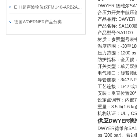
DWYER 德维尔
E+H超声波物位仪FMU40-ARB2A2维特锐供应
合压力开关中航压差
产品品牌: DWYER
德国WOERNER产品分类
产品名称: SA110
产品型号:SA1100
材质：参照型号表
温度范围：-30至180°
压力范围：1200 psig(
防护指标：全天候：N
开关类型：单刀双
电气接口：旋紧接
导管连接：3/4? N
工艺连接：1/4? 或1
安装：垂直位置20
设定点调节：内部7/
重量：3.5 lb(1.6 kg
机构认证：UL，CS
供应DWYER德
DWYER德维尔S
psi(206 ba