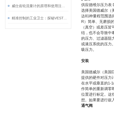
供应德维尔压力表 Dwy
威仕齿轮流量计的原理和使用注意事项
选择美国德威尔（美国
达81种量程范围
精准控制的工业卫士：探秘VESTA电磁阀的技术魅力与应用世界
R）简单、无磨损的
（真空）或差压皆
结，也不会导致中
的压力、过滤器阻
或液压系统的压力
吸压力。
安装
美国德威尔（美国D
提供的硬件对压力计
在水平或垂直的1-
作简单的重新调零
位置进行标定。这些
想。如果要进行嵌入
通气阀