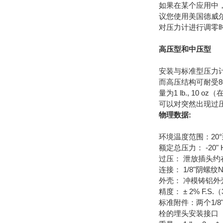
如果在某个应用中，
议您使用美国德威尔
对压力计进行调零
高压型和中压型
安装与标准型压力计类
而高压结构可耐受8
量为1 lb., 10
可以对突然出现过压的
物理数据:
环境温度范围：20°到
额定总压力： -20" Hg
过压： 泄放插头约在2
连接： 1/8"阴螺
外壳： 冲模铸铝外
精度： ± 2% F.S
标准附件：两个1/
栓的埋头安装接口