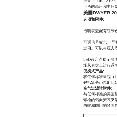
重量： 1 lb，2
下角的高压和中压
美国DWYER 20
选项和附件:
透明表盖配有红绿
可调信号标志 与
选项。可以与压力
LED设定点指示器
场从表盘上进行调整
便携式产品:
将任何标准量程（非
包括9t.长r 3/16
空气过滤计附件:
与任何标准的美国德
螺栓的铝面安装支架、
两端和阀门的紧固