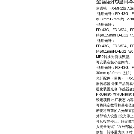
全国总代理日本
焦透镜 FX-MR2旋
·适用光纤：FD-43G、
φ0.7mm12mm 约 2
·适用光纤：
FD-43G、FD-WG4、
约φ0.15mmFD-EG2 7
·适用光纤：
FD-43G、FD-WG4、
约φ0.1mmFD-EG2 7
MR2转换为侧视界型。
可安装在极小空间内。
·适用光纤：FD-43G、F
30mm φ3.0mm
光纤配件（另售） FX-50
器传感器 外围产品简易省
硬化装置光幕 传感器变频器
PRO模式· 在RUN模
设定项目 出厂状态 内容
可将限定教导和基准值追
若要将当前的入光量直
外部输入设定 [投光停止
可从投光停止、限定教导
入光量测试“ "在外部
例如，转移量为20％时