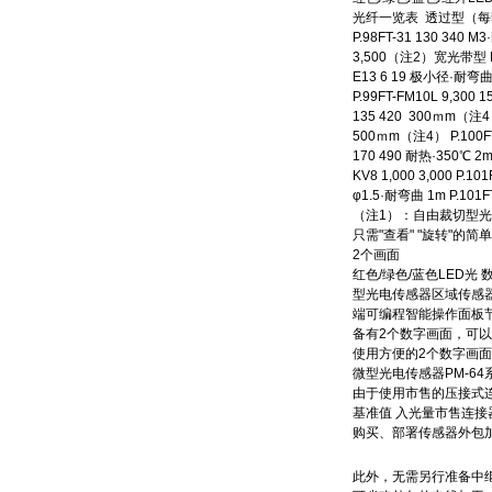
光纤一览表 透过型（每套2
P.98FT-31 130 340 M
3,500（注2）宽光带型 P.98
E13 6 19 极小径·耐弯曲 1
P.99FT-FM10L 9,30
135 420 300ｍm（注4）
500ｍm（注4） P.100FT
170 490 耐热·350℃ 2m
KV8 1,000 3,000 P.1
φ1.5·耐弯曲 1m P.101F
（注1）：自由裁切型光纤
只需"查看" "旋转"的
2个画面
红色/绿色/蓝色LED光 数
型光电传感器区域传感
端可编程智能操作面板节
备有2个数字画面，可
使用方便的2个数字画
微型光电传感器PM-6
由于使用市售的压接式
基准值 入光量市售连
购买、部署传感器外包
此外，无需另行准备中