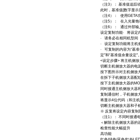
（注3）： 基准值追踪
此时，基准值[数字显
（注4）： 使用GET
（注5）： 在入光量饱和
（注6）： 通过外部输入
设定复制功能· 将设
· 请务必在相同机型间（
· 设定复制功能将主
· 可复制的内容为“基准
定"和“基准值余量设定"
<设定步骤> 将主机侧
切断主机侧放大器的电
按下图所示对主机侧放
在拆下子机侧放大器配
按下主机侧放大器的MO
同时接通主机侧放大器
复制通信时，子机侧放
将显示4位代码（和主
切断主机侧放大器和子
※ 反复将设定内容复
（注1）： 不同时接
＜解除主机侧放大器的
检查性能大幅提升
高功能
红色/绿色/蓝色/红外LE