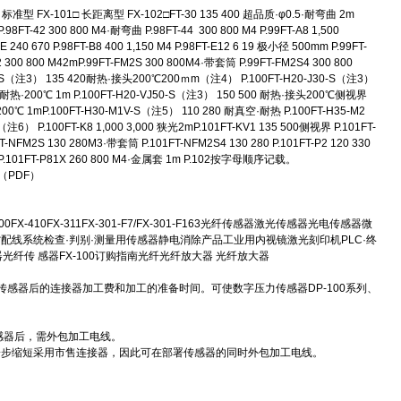
□ 长距离型 FX-102□FT-30 135 400 超品质·φ0.5·耐弯曲 2m
98FT-42 300 800 M4·耐弯曲 P.98FT-44 300 800 M4 P.99FT-A8 1,500
 670 P.98FT-B8 400 1,150 M4 P.98FT-E12 6 19 极小径 500mm P.99FT-
300 800 M42mP.99FT-FM2S 300 800M4·带套筒 P.99FT-FM2S4 300 800
0-J20-S（注3） 135 420耐热·接头200℃200ｍm（注4） P.100FT-H20-J30-S（注3）
40 耐热·200℃ 1m P.100FT-H20-VJ50-S（注3） 150 500 耐热·接头200℃侧视界
00℃ 1mP.100FT-H30-M1V-S（注5） 110 280 耐真空·耐热 P.100FT-H35-M2
6） P.100FT-K8 1,000 3,000 狭光2mP.101FT-KV1 135 500侧视界 P.101FT-
-NFM2S 130 280M3·带套筒 P.101FT-NFM2S4 130 280 P.101FT-P2 120 330
650 P.101FT-P81X 260 800 M4·金属套 1m P.102按字母顺序记载。
（PDF）
FX-410FX-311FX-301-F7/FX-301-F163光纤传感器激光传感器光电传感器微
线系统检查·判别·测量用传感器静电消除产品工业用内视镜激光刻印机PLC·终
传 感器FX-100订购指南光纤光纤放大器 光纤放大器
感器后的连接器加工费和加工的准备时间。可使数字压力传感器DP-100系列、
感器后，需外包加工电线。
一步缩短采用市售连接器，因此可在部署传感器的同时外包加工电线。