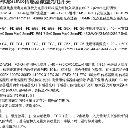
神现SUNX传感器微型光电开关
入深度至焦点距离光点直径光点直径可根据光纤旋入深度在φ0.7～φ2mm之间调节。
FD-WG4、FD-G4·使用环境温度：-40～+70℃·附件：MS-EX-3（安装支架）FX-1
7mm φ1.2mm14mm 约 43mm φ2.0mm极细光点透镜 FX-MR3光点直径至焦点距离
FD-G4、FD-EG1、FD-EG2、FD-EG3、FD-G6X、FD-G6·使用环境温度：-40～+7
.5±0.5mm 约φ0.2mmFD-EG1 7.5±0.5mm 约φ0.3mmFD-43G/WG4/G4/G6X/G
FD-G4、FD-EG1、FD-EG2、FD-EG3、FD-G6X、FD-G6·使用环境温度：-20～＋
±0.5mm 约φ0.15mmFD-EG1 7±0.5mm 约φ0.2mmFD-43G/WG4/G4/G6X/G
D-WG4、FD-G4·使用环境温度：-40～+70℃FX-101□检测距离（注1）光纤旋入深度 至焦
（注1）：检测距离表中的数值代表与FX-101□（标准型）组合使用时的数值。有关其它组
0FX-100FX-300FX-410FX-311FX-301-F7/FX-301-FFX-100光纤 
配线 单元省配线 系统检查·判别· 测量用传感器静电消除 产品工业用 内视镜PLC·
通用功率 继电器光纤传 感器光纤 传感器订购指南光纤光纤 放大器 光纤放大器Panasonic E
式下按下MODE键4秒钟，切换至PRO模式。
转移设定 [转移量15％]
踪周期设定的转换量设定在0～80%的范围内。
接设定为基准值，请选择0％。
]
[＋]、 限定教导[－]、全自动教导、ECO（注1）、2点教导、入光量测试中选择外部
输入的情况下，基准值和入光量为转移量的一半以下时，进行脉冲输出。
，基准值为±10％。