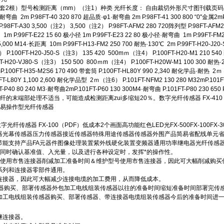
根）型号检测距离（mm）（注1）种类 光纤长度： 自由裁切外形尺寸图刊载页码 标准型 FX-101
3·耐弯曲 2m P.98FT-40 320 870 超品质·φ1·耐弯曲 2m P.98FT-41 300 800 “0"金属2mP.
FT-A30 3,500（注2） 3,500（注2） P.98FT-AFM2 280 720阵列型 P.98FT-AFM2E 240
m P.99FT-E22 15 60 极小径 1m P.99FT-E23 22 80 极小径·耐弯曲 1m P.99FT-FM2 
0 15,000 M14·长距离 10m P.99FT-H13-FM2 250 700 耐热·130℃ 2m P.99FT-H2
 P.100FT-H20-J50-S（注3） 135 420 500mｍ（注4） P.100FT-H20-M1 210 5
-H20-VJ80-S（注3） 150 500 800ｍm（注4） P.100FT-H20W-M1 100 300 耐热·2
P.100FT-H35-M2S6 170 490 带套筒 P.100FT-HL80Y 990 2,340 耐化学品·耐热 2ｍ（注
01FT-L80Y 1,100 2,600 耐化学品型 2ｍ（注6） P.101FT-NFM2 130 280 M32mP.101FT
T-P40 80 240 M3·耐弯曲2mP.101FT-P60 130 300M4·耐弯曲 P.101FT-P80 230 
的末端部处理不适当，可能造成检测距离zui多缩短20％。数字光纤传感器 FX-410
简单易操作型光纤传感器
字光纤传感器 FX-100（PDF）低成本2个画面高功能红色LED光FX-500FX-100FX-300
器光幕传感器压力传感器接近传感器特殊用途传感器传感器外围产品简易省配线单元省配
能支持产品FA元器件图像处理装置紫外线硬化装置变频器通用功率继电器光纤传感器光纤
以同时确认基准值、入光量，以及进行各种设定时，发挥*的操作性。
面使用市售连接器削减加工准备时间＆维护型号使用市售连接器，因此可大幅削减购买传
4系列和连接器零部件通用。
连接器，因此可大幅减少连接电缆的加工费用，从而降低成本。
接器购买、部署传感器外包加工电线组装传感器以往的准备时间缩短准备时间部署完传
加工电线组装传感器购买、部署传感器、带连接器电缆组装传感器今后的准备时间进
继连接器。