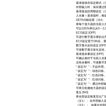
基准值保存设定模式（注2）
外部输入时，保存通过
基准值追踪周期设定（注3）
入光量＞基准值时，根
GETA功能设置（注4）（注
将每个放大器的当前入
可以100为单位从0～2
ECO设定 [OFF]
可进行数字显示屏的点亮
ECO设定置于ON后，
数字显示反转设定 [OFF
可使数字显示发生反转
基准值余量设定 [OFF]
可确认相对于当前入光
没有余量时，可使数字
“ 设定为“ "：不起作用
“ 设定为“ "：绿色闪烁
“ 设定为“ "：红色闪烁
“ 设定为“ "：红绿闪烁
“ 设定为“ "：通过
可将主机侧放大器的设
复位 [NO]
将全部设定恢复至出厂
（注1）： 在外部输入
（注2）： 如果在外部输