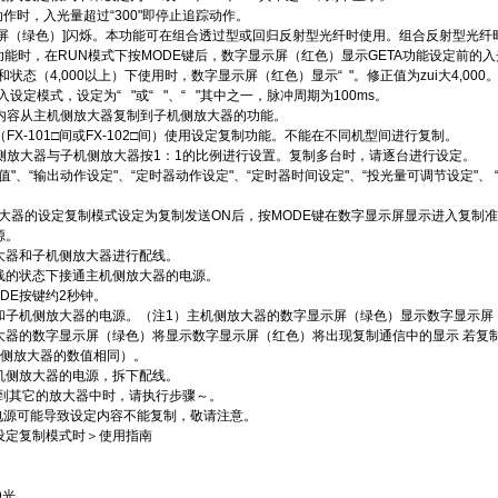
动作时，入光量超过“300"即停止追踪动作。
示屏（绿色）]闪烁。本功能可在组合透过型或回归反射型光纤时使用。组合反射型光纤
A功能时，在RUN模式下按MODE键后，数字显示屏（红色）显示GETA功能设定前的入
状态（4,000以上）下使用时，数字显示屏（红色）显示“ "。修正值为zui大4,000
设定模式，设定为“ "或“ "、“ "其中之一，脉冲周期为100ms。
定内容从主机侧放大器复制到子机侧放大器的功能。
FX-101□间或FX-102□间）使用设定复制功能。不能在不同机型间进行复制。
机侧放大器与子机侧放大器按1：1的比例进行设置。复制多台时，请逐台进行设定。
值"、“输出动作设定"、“定时器动作设定"、“定时器时间设定"、“投光量可调节设定"、 
。
放大器的设定复制模式设定为复制发送ON后，按MODE键在数字显示屏显示进入复制
源。
大器和子机侧放大器进行配线。
线的状态下接通主机侧放大器的电源。
DE按键约2秒钟。
和子机侧放大器的电源。（注1）主机侧放大器的数字显示屏（绿色）显示数字显示屏
大器的数字显示屏（绿色）将显示数字显示屏（红色）将出现复制通信中的显示 若复制
机侧放大器的数值相同）。
机侧放大器的电源，拆下配线。
制到其它的放大器中时，请执行步骤～。
通电源可能导致设定内容不能复制，敬请注意。
设定复制模式时＞使用指南
D光