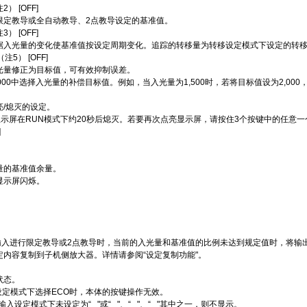
 [OFF]
限定教导或全自动教导、2点教导设定的基准值。
 [OFF]
据入光量的变化使基准值按设定周期变化。追踪的转移量为转移设定模式下设定的转
5） [OFF]
光量修正为目标值，可有效抑制误差。
,000中选择入光量的补偿目标值。例如，当入光量为1,500时，若将目标值设为2,000，
/熄灭的设定。
显示屏在RUN模式下约20秒后熄灭。若要再次点亮显示屏，请按住3个按键中的任意一
]
。
量的基准值余量。
显示屏闪烁。
。
。
。
。
外部输入进行限定教导或2点教导时，当前的入光量和基准值的比例未达到规定值时，将输出脉
定内容复制到子机侧放大器。详情请参阅“设定复制功能"。
状态。
设定模式下选择ECO时，本体的按键操作无效。
入设定模式下未设定为“ "或“ "、“ "、“ "其中之一，则不显示。