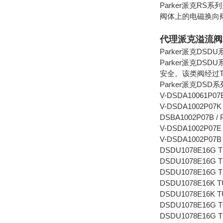
Parker派克R
阀体上的电磁换向
代理派克溢流阀
Parker派克DS
Parker派克D
安全。该类阀经过
Parker派克DSD
V-DSDA10061P07E 
V-DSDA1002P07K /
DSBA1002P07B / P
V-DSDA1002P07E /
V-DSDA1002P07B /
DSDU1078E16G TUE
DSDU1078E16G TUE
DSDU1078E16G TUE
DSDU1078E16K TUE
DSDU1078E16K TUE
DSDU1078E16G TUE
DSDU1078E16G TUE