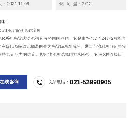
2024-11-08
访 问 量：2713
描述：
溢流阀/现货派克溢流阀
r派克R系列先导式溢流阀具有坚固的阀体，它是由符合DIN24342标准的
为主级以及螺纹式插装阀作为先导级所组成的。通过节流孔可限制控制
保持给定压力的稳定。控制油流可选择内控和外控。它有2种连接口可
rker派克DSA-P07系列比例溢流阀131F56951DPARKER221G1303
01D
021-52990905
在线咨询
联系电话：