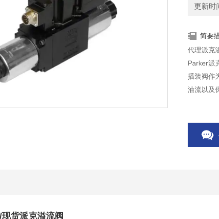
更新时间：
简要
代理派克
Parke
插装阀作
油流以及
供使用。Pa
131K030
/现货派克溢流阀