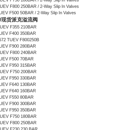
V F800 250BAR / 2-Way Slip In Valves
V F500 50BAR / 2-Way Slip In Valves
/现货派克溢流阀
UEV F355 210BAR
UEV F400 350BAR
72 TUEV F800250B
UEV F900 280BAR
UEV F800 240BAR
UEV F500 70BAR
UEV F950 315BAR
UEV F750 200BAR
UEV F950 330BAR
UEV F640 130BAR
UEV F640 160BAR
UEV F550 80BAR
UEV F900 300BAR
UEV F950 350BAR
UEV F750 180BAR
UEV F800 250BAR
UEV F230 230 BAR