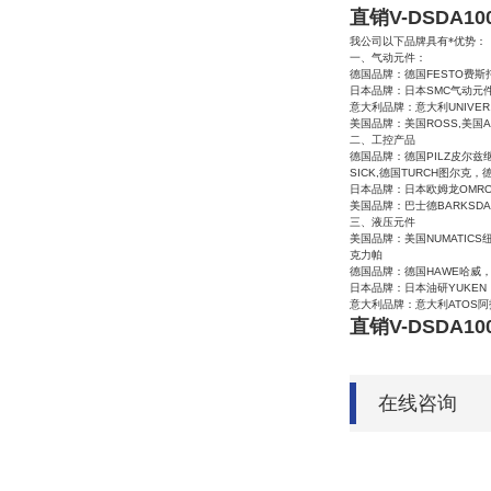
直销V-DSDA100
我公司以下品牌具有*优势：
一、气动元件：
德国品牌：德国
FESTO
费斯
日本品牌：日本
SMC
气动元
意大利品牌：意大利
UNIVER
美国品牌：美国
ROSS,
美国
二、工控产品
德国品牌：德国
PILZ
皮尔兹
SICK,
德国
TURCH
图尔克，
日本品牌：日本欧姆龙
OMR
美国品牌：巴士德
BARKSDA
三、液压元件
美国品牌：美国
NUMATICS
克力帕
德国品牌：德国
HAWE
哈威
日本品牌：日本油研
YUKEN
意大利品牌：意大利
ATOS
阿
直销V-DSDA100
在线咨询