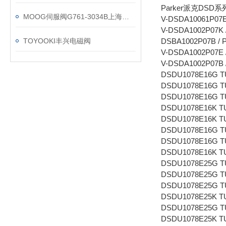
Parker派克DSD
MOOG伺服阀G761-3034B上海维特锐现货
V-DSDA10061P07E 
V-DSDA1002P07K /
TOYOOKI丰兴电磁阀
DSBA1002P07B / P
V-DSDA1002P07E /
V-DSDA1002P07B /
DSDU1078E16G TUE
DSDU1078E16G TUE
DSDU1078E16G TUE
DSDU1078E16K TUEV
DSDU1078E16K TUEV
DSDU1078E16G TUE
DSDU1078E16G TUE
DSDU1078E16K TUEV
DSDU1078E25G TUE
DSDU1078E25G TUE
DSDU1078E25G TUE
DSDU1078E25K TUE
DSDU1078E25G TUE
DSDU1078E25K TUE