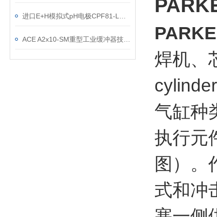
PAR
进口E+H模拟式pH电极CPF81-LH11A2一体式价格好
PARK
ACE A2x10-SM重型工业缓冲器技术数据介绍
焊机、
cylinde
气缸种
执行元
图）。
式和冲
塞一侧