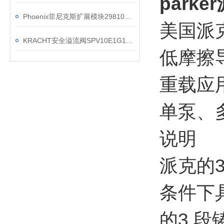
park
Phoenix菲尼克斯扩展模块2981046参数
美国派
KRACHT安全溢流阀SPV10E1G1A02工作原理
低摩擦
重载应
单泵、
说明
派克的
条件下
的3 