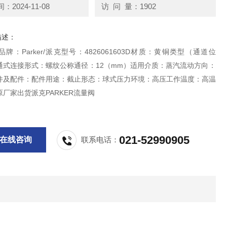
2024-11-08
访 问 量：1902
描述：
牌：Parker/派克型号：4826061603D材质：黄铜类型（通道位
通式连接形式：螺纹公称通径：12（mm）适用介质：蒸汽流动方向：
件及配件：配件用途：截止形态：球式压力环境：高压工作温度：高温
厂家出货派克PARKER流量阀
021-52990905
在线咨询
联系电话：