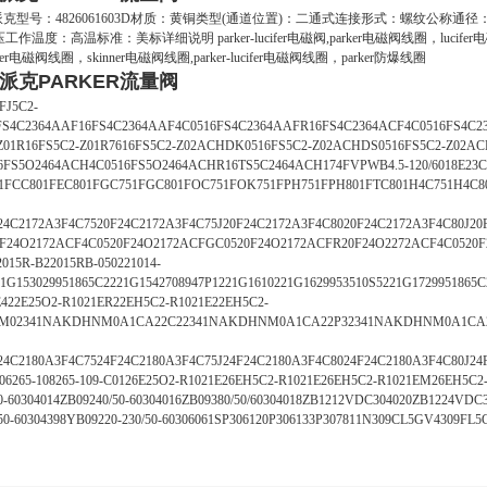
r/派克型号：4826061603D材质：黄铜类型(通道位置)：二通式连接形式：螺纹公
：高温标准：美标详细说明 parker-lucifer电磁阀,parker电磁阀线圈，lucifer电磁阀线
ifer电磁阀线圈，skinner电磁阀线圈,parker-lucifer电磁阀线圈，parker防爆线圈
派克PARKER流量阀
FJ5C2-
FS4C2364AAF16FS4C2364AAF4C0516FS4C2364AAFR16FS4C2364ACF4C0516FS4C2
Z01R16FS5C2-Z01R7616FS5C2-Z02ACHDK0516FS5C2-Z02ACHDS0516FS5C2-Z02AC
FS5O2464ACH4C0516FS5O2464ACHR16TS5C2464ACH174FVPWB4.5-120/6018E23C2-
01FCC801FEC801FGC751FGC801FOC751FOK751FPH751FPH801FTC801H4C751H4
F24C2172A3F4C7520F24C2172A3F4C75J20F24C2172A3F4C8020F24C2172A3F4C80
F24O2172ACF4C0520F24O2172ACFGC0520F24O2172ACFR20F24O2272ACF4C0520F2
015R-B22015RB-050221014-
1G153029951865C2221G1542708947P1221G1610221G1629953510S5221G1729951865C
E422E25O2-R1021ER22EH5C2-R1021E22EH5C2-
NM02341NAKDHNM0A1CA22C22341NAKDHNM0A1CA22P32341NAKDHNM0A1CA2
F24C2180A3F4C7524F24C2180A3F4C75J24F24C2180A3F4C8024F24C2180A3F4C80
-106265-108265-109-C0126E25O2-R1021E26EH5C2-R1021E26EH5C2-R1021EM26EH5C2-
50-60304014ZB09240/50-60304016ZB09380/50/60304018ZB1212VDC304020ZB1224VDC
50-60304398YB09220-230/50-60306061SP306120P306133P307811N309CL5GV4309