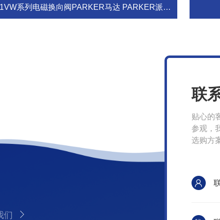
1VW系列电磁换向阀PARKER马达 PARKER派克气缸
联
贴心的
参观，
选购方
我们