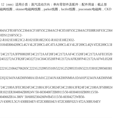
称通径：12（mm）适用介质：蒸汽流动方向：单向零部件及配件：配件用途：截止形
圈，skinner电磁阀线圈，parker线圈，lucifer线圈，joucomatic电磁阀，CKD
364ACFR16FS5C2364ACF16FS5C2364ACF4C0516FS5C2364ACFE08R16FS5C2364A
HDS1216FS5C2-
R1021E18E23C2-R1021ER18E23O2-R1021E18E23O2-
C801H4E8064209CL4GV4L2F209CL4JC4T1A209CL4LV4L2F209CL4QV4T2E209CL
J20F24C2172A3FPH8020F24C2172AAF20F24C2172AAF4C1520F24C2172AAFEC0520
4O2272ACFR20F24O2272ACH4C0520FP4U2172AAFR20FP4U2172AAFWL0520FS4C237
2221G210642706265C2221G2329953510S5221G2529953510S5221J3301E2995603816C2
2Q32341NAKDHNM0A1DA01C22341NAKDHNM0A1DA01P32341NAKDHNM0A1DA
J24F24C2180A3FEC8024F24C2180A3FGC8024F24C2180A3FR24F24C2180A3FSB80
R1021ER304004ZB0924V/50-60304007ZB09115/50-60304010ZB09115/50-
304066ZB14-380V 50/60HZ304260WB45115/50-60304272WB50-
FL5GV4309UL5GV430BE04EV4T2E30BE04LV4T2E30BF02LV4T2A30BU04EV