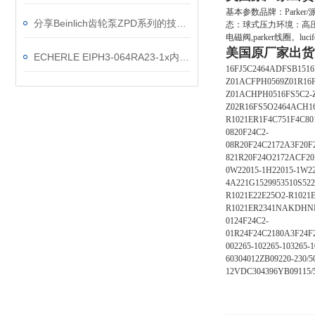
基本参数品牌：Parke
分享Beinlich齿轮泵ZPD系列的技术资料
态：球式压力环境：高压工作温度
电磁阀,parker线圈。luc
美国原厂家出货
ECHERLE EIPH3-064RA23-1x内齿轮高压泵的应用特点
16FJ5C2464ADFSB1516
Z01ACFPH0569Z01R16
Z01ACHPH0516FS5C2-
Z02R16FS5O2464ACH16
R1021ER1F4C751F4C8
0820F24C2-
08R20F24C2172A3F20
821R20F24O2172ACF20
0W22015-1H22015-1W22
4A221G1529953510S522
R1021E22E25O2-R1021
R1021ER2341NAKDH
0124F24C2-
01R24F24C2180A3F24
002265-102265-103265
60304012ZB09220-230/
12VDC304396YB09115/