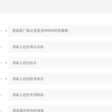
：
：
：
：
：
：