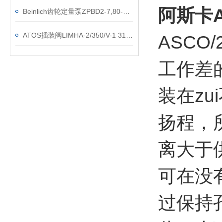
阿斯卡A
Beinlich齿轮定量泵ZPBD2-7,80-KIS-L-F/R
ATOS插装阀LIMHA-2/350/V-1 31意大利直销
ASCO
工作差
装在z
扬程，
离大于
可在没
过保持