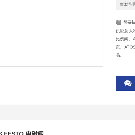
更新时间：
简要
供应意大利
比例阀、A
泵、ATO
品。
 FESTO 电磁阀