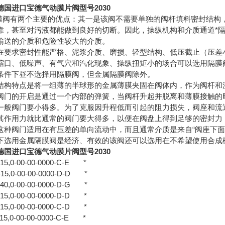
国进口宝德气动膜片阀型号2030
动隔膜阀有两个主要的优点：其一是该阀不需要单独的阀杆填料密封结
靠，甚至对污液都能做到良好的切断。因此，操纵机构和介质通道*
输送的介质和危险性较大的介质。
在要求密封性能严格、泥浆介质、磨损、轻型结构、低压截止（压差
缩口、低噪声、有气穴和汽化现象、操纵扭矩小的场合可以选用隔膜
条件下昼不选择用隔膜阀，但金属隔膜阀除外。
结构特点是将一组薄的半球形的金属薄膜夹固在阀体内，作为阀杆和
阀门的开启是通过一个内部的弹簧，当阀杆升起并脱离和薄膜接触的
一般阀门要小得多。为了克服因升程低而引起的阻力损失，阀座和流
其作用力就比通常的阀门要大得多，以便在阀盘上得到足够的密封力
这种阀门适用在有压差的单向流动中，而且通常介质是来自“阀座下面
下选用金属隔膜阀是经济、有效的该阀还可以选用在不希望使用合成
国进口宝德气动膜片阀型号2030
2-15,0-00-00-0000-C-E *
2-15,0-00-00-0000-D-D *
2-40,0-00-00-0000-D-G *
2-15,0-00-00-0000-D-D *
2-15,0-00-00-0000-C-D *
2-15,0-00-00-0000-C-E *