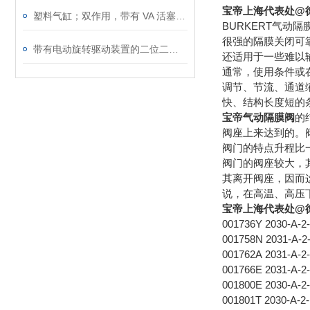
宝帝上海代表处@德
塑料气缸；双作用，带有 VA 活塞杆burkert
BURKERT气
很强的隔膜关闭可
带有电动旋转驱动装置的二位二通和二位三通球阀burkert
还适用于一些难以
通常，使用条件或
调节、节流、通道
快、结构长度短的
宝帝气动隔膜阀
的
阀座上来达到的。
阀门的特点升程比
阀门的阀座较大，
其离开阀座，因而
说，在高温、高压
宝帝上海代表处@德
001736Y 2030-A-
001758N 2031-A-
001762A 2031-A-
001766E 2031-A-
001800E 2030-A-
001801T 2030-A-