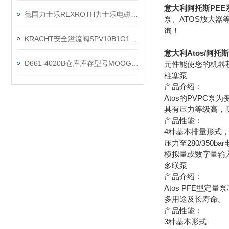
意大利阿托斯PEE
德国力士乐REXROTH力士乐电磁阀的特点
泵、ATOS放大器
询！
KRACHT安全溢流阀SPV10B1G1A销售处
意大利Atos/阿托斯
D661-4020B仓库库存型号MOOG伺服阀
元件能使您的机器
柱塞泵
产品介绍：
Atos的PVPC泵
具有压力等级高，
产品性能：
4种基本排量形式，
压力至280/350
模拟量或数字量输
多联泵
产品介绍：
Atos PFE型
多用途及长寿命。
产品性能：
3种基本形式