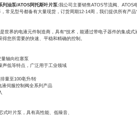
系列油泵/ATOS阿托斯叶片泵:
我公司主要销售ATOS节流阀、ATOS电
等，常见型号都备有大量现货，订货周期12-14周，我们提供所有
是世界的电液元件制造商，具有*技术，能通过带电子器件的集成式液
获得您所需要的快速、平稳和精确的控制。
为变量轴向柱塞泵
噪声低等特点，广泛用于工业领域
排量至100亳升/转
bar电液伺服控制阀全系列产品
入
定量泵芯式叶片泵，具有高性能、低噪音、