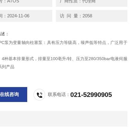
：ATOS
厂商性质：代理商
2024-11-06
访 问 量：2058
描述：
PVPC泵为变量轴向柱塞泵：具有压力等级高，噪声低等特点，广泛用于
4种基本排量形式，排量至100亳升/转、压力至280/350bar电液伺服
系列产品
021-52990905
在线咨询
联系电话：