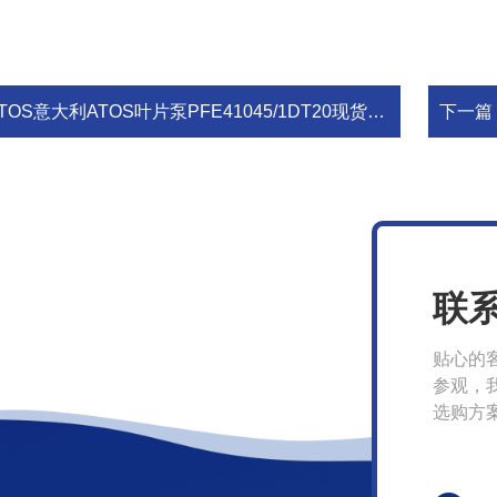
TOS意大利ATOS叶片泵PFE41045/1DT20现货库存*销售
下一篇
联
贴心的
参观，
选购方