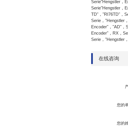
Serie"Hengstler，
Serie"Hengstler，
TD"，"RI76TD"，Se
Serie，"Hengstle
Encoder"，"AD"，S
Encoder"，RX，Ser
Serie，"Hengstler，
在线咨询
您的
您的