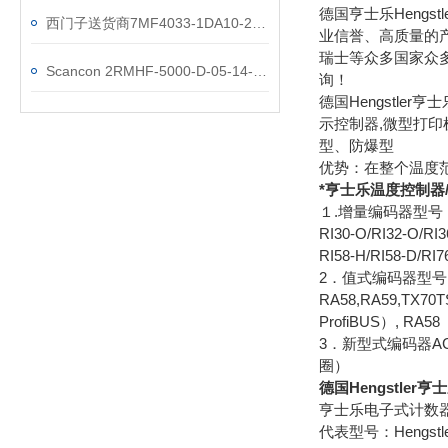
德国亨士乐Heng
西门子送货商7MF4033-1DA10-2AC6-Z变送器
业信誉、高质量的
瑞士等众多国家众
Scancon 2RMHF-5000-D-05-14-50-0,5-SF-IDC-S5简介
询！
德国Hengstl
示控制器,微型打印
型、防爆型
优势：在整个温度
*亨士乐温度控制器/德
１.增量编码器型号
RI30-O/RI32-O/RI3
RI58-H/RI58-D/RI7
2．值式编码器型号
RA58,RA59,TX70
ProfiBUS）, RA58
3．新型式编码器AC58系
圈）
德国Hengstler
亨士乐电子式计数器 H
代表型号：Hengstler，