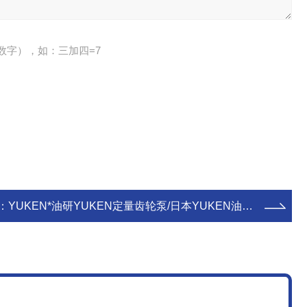
数字），如：三加四=7
：
YUKEN*油研YUKEN定量齿轮泵/日本YUKEN油研液压泵