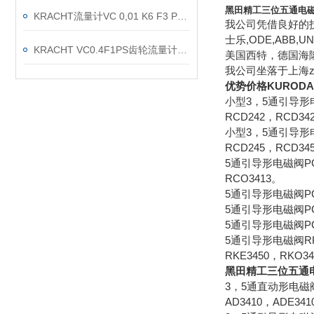
黑田精工三位五通电磁
KRACHT流量计VC 0,01 K6 F3 P5 E512测试泄漏准确
我公司凭借良好的技
士乐,ODE,ABB
KRACHT VC0.4F1PS齿轮流量计使用说明
美国西特，德国海
我公司坐落于上海
优势价格KUROD
小型3，5通引导形电磁
RCD242，RCD3
小型3，5通引导形电磁
RCD245，RCD3
5通引导形电磁阀PC13
RCO3413。
5通引导形电磁阀PC6，
5通引导形电磁阀PC8
5通引导形电磁阀PC1
5通引导形电磁阀RK20
RKE3450，RKO34
黑田精工三位五通
3，5通直动形电磁阀A系
AD3410，ADE34