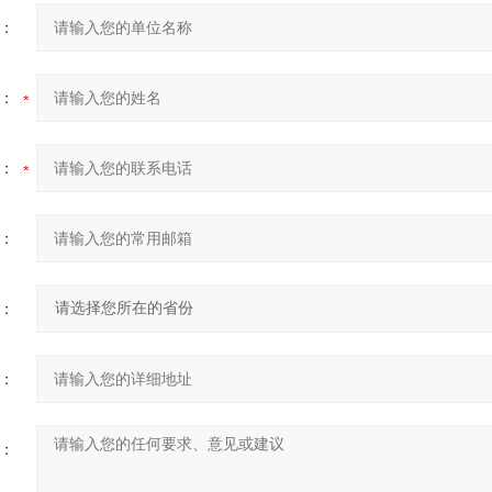
：
：
：
：
：
：
：