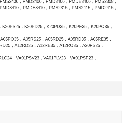
S2406，PMD2406，PMD3406，PMDE3406，PMS2308，
PMD3410，PMDE3410，PMS2315，PMS2415，PMD2415，
5
20PS25，K20PD25，K20PD35，K20PE35，K20PO35，
05PO35，A05RS25，A05RD25，A05RD35，A05RE35，
2RD25，A12RD35，A12RE35，A12RO35，A20PS25，
24，VA01PSV23，VA01PLV23，VA01PSP23，