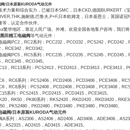
阀/日本原装KURODA气动元件
术力量和综合实力，已被日本SMC，日本CKD,德国BURKERT（
,UNIVER,THK,施耐德,巴鲁夫,P+F,日本欧姆龙，日本基恩士，英
隆等，认定合作伙伴。
zui繁华地区，靠近人民广场、外滩。欢迎全国各地客户咨询，我们
A黑田精工电磁阀
等气动元件：
阀PC2，RC2系列：PCC232，PCO232，PCS242，PCD242，PCD
42，RCE342，RCO342。
阀PC5，RC5系列：PCC235，PCO235，PCS245，PCD245，PCD
45，RCE345，RCO345。
，RC13系列：PCS2413，PCD2413，PCD3413，PCE3413，PCO
RC6系列：PCS2406，PCD2406，PCD3406，PCE3406，RCS2
，RC8系列：PCS2408，PCD2408，PCD3408，PCE3408，RCS
5系列：PCS2415，PCD2415，PCD3415，PCE3415。
，RK50，PK80系列：RKS2420，RKD2420，RKD3420，RKE342
50，PKS2480，PKD2480，PKD3480，PKE3480，PKO3480。
电磁阀/日本原装KURODA气动元件
列：AS2306，AS2406，AD2406，AD3406，ADE3406，AS230
10，AS2315，AD2415，AD3415，ADE3415。