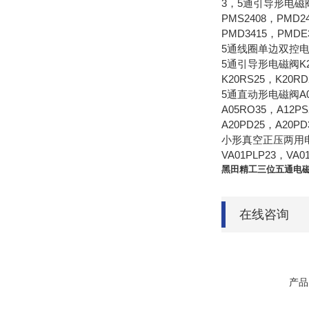
3，5通引导形电磁阀P
PMS2408，PMD2
PMD3415，PMDE
5通线圈单边双控电磁阀
5通引导形电磁阀K20系
K20RS25，K20R
5通直动形电磁阀A05，
A05RO35，A12P
A20PD25，A20PD
小形真空正压两用电磁阀V
VA01PLP23，VA0
黑田精工三位五通电磁
在线咨询
产品