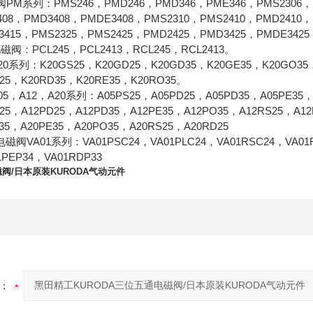
M系列：PMS246，PMD246，PMD346，PME346，PMS2306，PM
408，PMD3408，PMDE3408，PMS2310，PMS2410，PMD2410，
3415，PMS2325，PMS2425，PMD2425，PMD3425，PMDE342
：PCL245，PCL2413，RCL245，RCL2413。
列：K20GS25，K20GD25，K20GD35，K20GE35，K20GO35，K
D25，K20RD35，K20RE35，K20RO35。
A12，A20系列：A05PS25，A05PD25，A05PD35，A05PE35，A
S25，A12PD25，A12PD35，A12PE35，A12PO35，A12RS25，A1
35，A20PE35，A20PO35，A20RS25，A20RD25
A01系列：VA01PSC24，VA01PLC24，VA01RSC24，VA01RLC
1PEP34，VA01RDP33
阀/日本原装KURODA气动元件
：