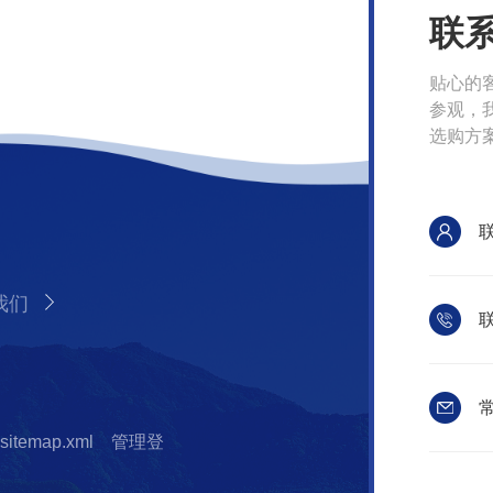
联
贴心的
参观，
选购方
我们
联
常
sitemap.xml
管理登