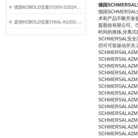
德国SCHMERSAL
德国KOBOLD流量计DSV-2101HROR08技术参数
德国SCHMERSA
术和产品不断开发创
直销KOBOLD流量计KAL-K1315-SPGO
股股份有限公司、巴
时间的推移,分离式
SCHMERSAL
仍可可靠操动开关.
SCHMERSAL AZM1
SCHMERSAL AZM1
SCHMERSAL AZM1
SCHMERSAL AZM1
SCHMERSAL AZM16
SCHMERSAL AZM
SCHMERSAL AZM1
SCHMERSAL AZM1
SCHMERSAL AZM1
SCHMERSAL AZM1
SCHMERSAL AZM1
SCHMERSAL AZM1
SCHMERSAL AZM1