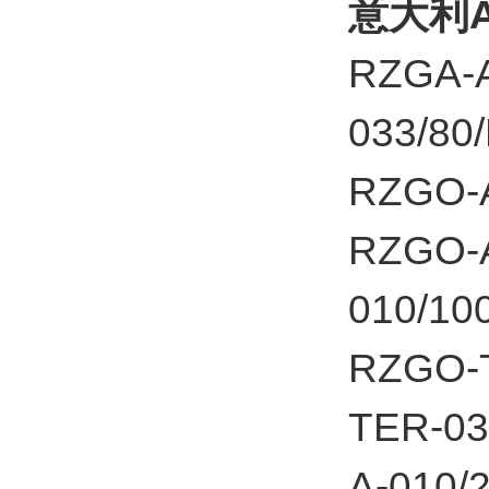
意大利A
RZGA-A
033/80
RZGO-A
RZGO-A
010/10
RZGO-T
TER-0
A-010/