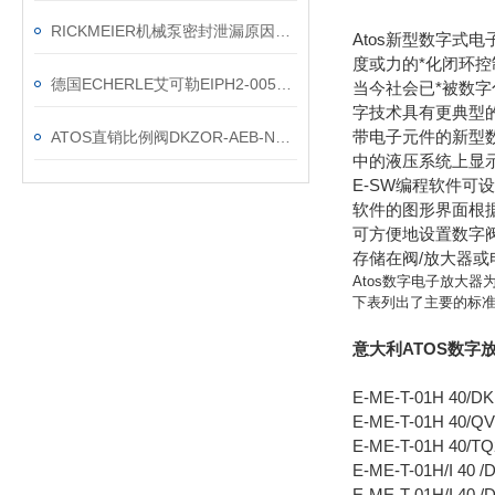
RICKMEIER机械泵密封泄漏原因及防范措施
Atos新型数字式
度或力的*化闭环控
德国ECHERLE艾可勒EIPH2-005RK03-1x齿轮泵技术数据
当今社会已*被数字
字技术具有更典型
带电子元件的新型
ATOS直销比例阀DKZOR-AEB-NP-173-S5上海现货
中的液压系统上显
E-SW编程软件可
软件的图形界面根
可方便地设置数字
存储在阀/放大器或
Atos数字电子放大
下表列出了主要的标
意大利ATOS数字放
E-ME-T-01H 40/D
E-ME-T-01H 40/
E-ME-T-01H 40/T
E-ME-T-01H/I 40 
E-ME-T-01H/I 40 