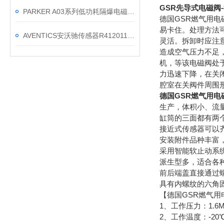
GSR先导式电磁阀
PARKER A03系列低功耗隔爆电磁阀技术参数
德国GSR燃气用电
易卡住。处理方法
AVENTICS安沃驰传感器R412011545
灵活。拆卸时应注
造成空气压力不足
机，等该电磁阀处
力迅速下降，在关
腔室在关阀件周围
德国GSR燃气用电
生产，体积小、流量
缸筒的三面都有两
接近式传感器可以
安装附件品种丰富
采用智能软止动系
派生型多，适合各
前后端盖直接通过
具有内螺纹的六角
【德国GSR燃气
1、工作压力：1.6Mp
2、工作温度：-20℃