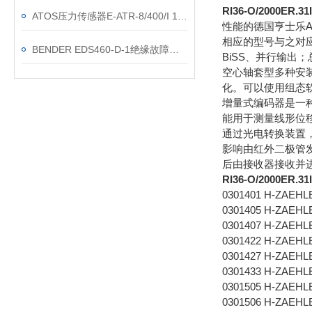
RI36-O/2000
ATOS压力传感器E-ATR-8/400/I 10接线说明
性能的德国亨士乐A
相应的型号与之对应*
BENDER EDS460-D-1绝缘故障评估仪产品特点描述
BiSS、并行输出；总
空心轴套型多种安装
化。可以使用组态软件
增量式编码器是一
能用于测量线形位
通过光电转换装置
影响由红外二极管
后由接收器接收并进
RI36-O/2000E
0301401 H-ZAEHL
0301405 H-ZAEHL
0301407 H-ZAEHL
0301422 H-ZAEHL
0301427 H-ZAEH
0301433 H-ZAEHL
0301505 H-ZAEHL
0301506 H-ZAEHL