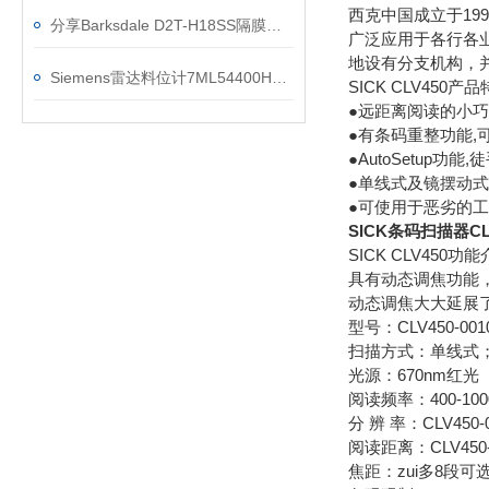
西克中国成立于19
分享Barksdale D2T-H18SS隔膜式压力开关的接线图
广泛应用于各行各
地设有分支机构，
Siemens雷达料位计7ML54400HB000AA2正规渠道
SICK CLV450产
●远距离阅读的小
●有条码重整功能,
●AutoSetup功
●单线式及镜摆动
●可使用于恶劣的
SICK条码扫描器CLV
SICK CLV450功能
具有动态调焦功能
动态调焦大大延展
型号：CLV450-0010
扫描方式：单线式
光源：670nm红光
阅读频率：400-100
分 辨 率：CLV450-00
阅读距离：CLV450-001
焦距：zui多8段