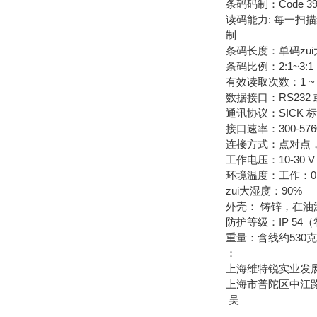
条码码制：Code 39, C
读码能力: 每一扫
制
条码长度：单码zui
条码比例：2:1~3:1
有效读取次数：1 ~ 
数据接口：RS232 
通讯协议：SICK 标
接口速率：300-5760
连接方式：点对点，SI
工作电压：10-30 
环境温度：工作：0 - 4
zui大湿度：90%
外壳： 铸锌，在
防护等级：IP 54（符合
重量：含线约530克/
：
上海维特锐实业发
上海市普陀区中江路8
吴