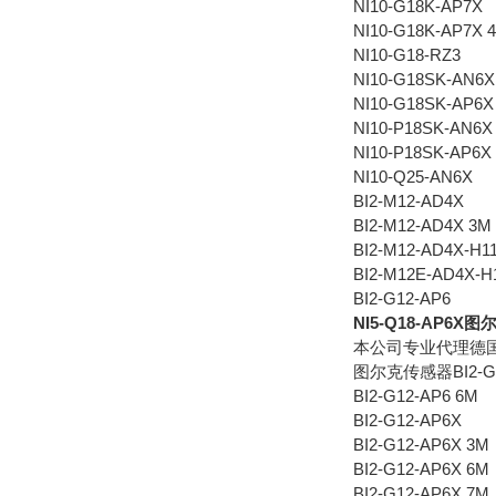
NI10-G18K-AP7X
NI10-G18K-AP7X 
NI10-G18-RZ3
NI10-G18SK-AN6X
NI10-G18SK-AP6X
NI10-P18SK-AN6X
NI10-P18SK-AP6X
NI10-Q25-AN6X
BI2-M12-AD4X
BI2-M12-AD4X 3M
BI2-M12-AD4X-H1
BI2-M12E-AD4X-H
BI2-G12-AP6
NI5-Q18-AP
本公司专业代理德国
图尔克传感器BI2-G1
BI2-G12-AP6 6M
BI2-G12-AP6X
BI2-G12-AP6X 3M
BI2-G12-AP6X 6M
BI2-G12-AP6X 7M