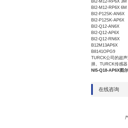
BI2-M12-RP6X 3M
BI2-M12-RP6X 6M
BI2-P12SK-AN6X
BI2-P12SK-AP6X
BI2-Q12-AN6X
BI2-Q12-AP6X
BI2-Q12-RN6X
B12M13AP6X
B8141OPG9
TURCK公司的超
择。TURCK传感器
NI5-Q18-AP
在线咨询